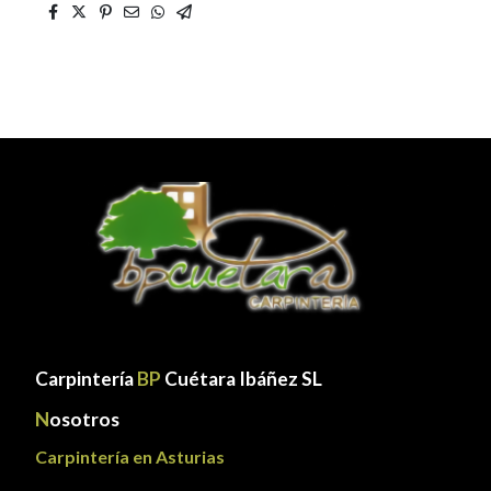
Carpintería
BP
Cuétara Ibáñez SL
N
osotros
Carpintería en Asturias