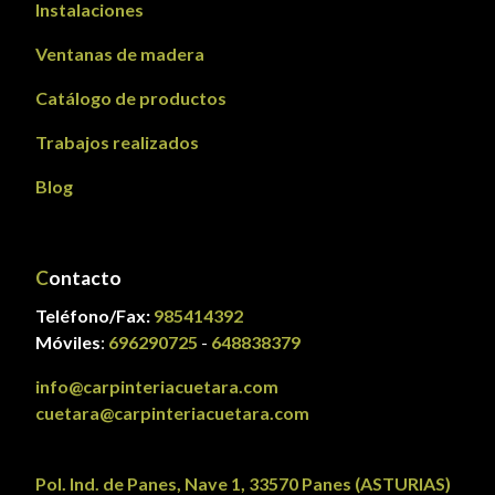
Instalaciones
Ventanas de madera
Catálogo de productos
Trabajos realizados
Blog
C
ontacto
Teléfono/Fax:
985414392
Móviles
:
696290725
-
648838379
info@carpinteriacuetara.com
cuetara@carpinteriacuetara.com
Pol. Ind. de Panes, Nave 1, 33570 Panes (ASTURIAS)