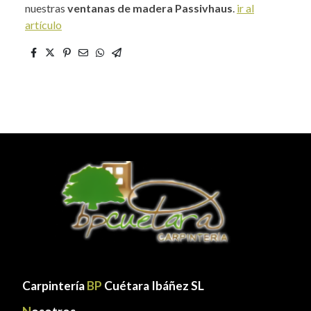
nuestras
ventanas de madera Passivhaus
.
ir al
artículo
Carpintería
BP
Cuétara Ibáñez SL