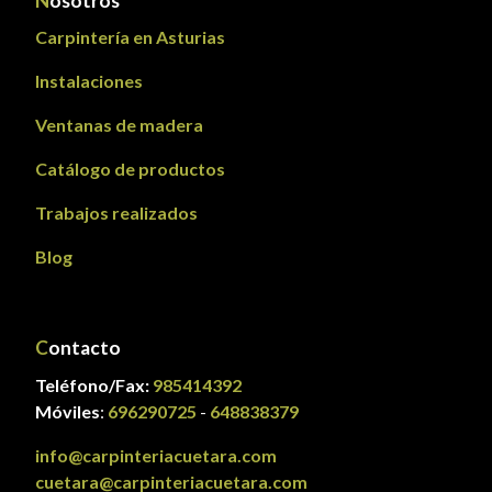
N
osotros
Carpintería en Asturias
Instalaciones
Ventanas de madera
Catálogo de productos
Trabajos realizados
Blog
C
ontacto
Teléfono/Fax:
985414392
Móviles
:
696290725
-
648838379
info@carpinteriacuetara.com
cuetara@carpinteriacuetara.com