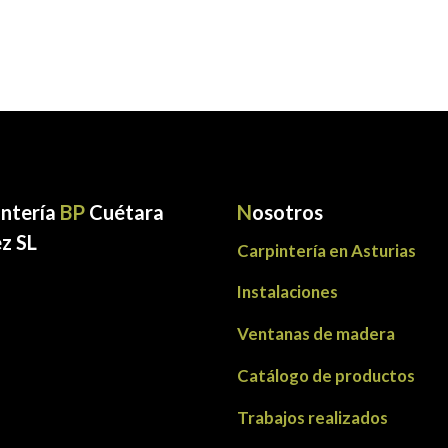
intería
BP
Cuétara
N
osotros
z SL
Carpintería en Asturias
Instalaciones
Ventanas de madera
Catálogo de productos
Trabajos realizados