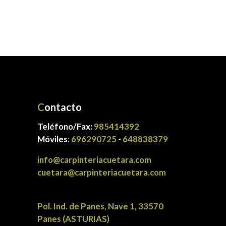
C
ontacto
Teléfono/Fax:
985414392
Móviles
:
696290725
-
648838379
info@carpinteriacuetara.com
cuetara@carpinteriacuetara.com
Pol. Ind. de Panes, Nave 1, 33570
Panes (ASTURIAS)