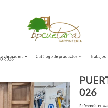
as de madera
Catálogo de productos
Trabajos 
OR 026
PUER
026
Referencia:
PE-02