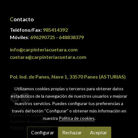
C
ontacto
Teléfono/Fax:
985414392
Móviles
:
696290725
-
648838379
info@carpinteriacuetara.com
cuetara@carpinteriacuetara.com
Pol. Ind. de Panes, Nave 1, 33570 Panes (ASTURIAS)
Utilizamos cookies propias y terceros para obtener datos
estadísticos de la navegación de nuestros usuarios y mejorar
nuestros servicios. Puedes configurar tus preferencias a
Aviso legal
través del botón “Configurar” o obtener más información en
Política de cookies
nuestra
Política de cookies
.
Gestión de cookies
Política de privacidad
Configurar
Rechazar
Aceptar