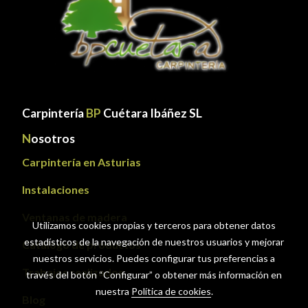
Carpintería
BP
Cuétara Ibáñez SL
N
osotros
Carpintería en Asturias
Instalaciones
Ventanas de madera
Utilizamos cookies propias y terceros para obtener datos
estadísticos de la navegación de nuestros usuarios y mejorar
Catálogo de productos
nuestros servicios. Puedes configurar tus preferencias a
Trabajos realizados
través del botón “Configurar” o obtener más información en
nuestra
Política de cookies
.
Blog