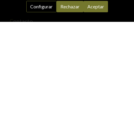
Configurar
Rechazar
Aceptar
C
ontacto
Teléfono/Fax:
985414392
Móviles
:
696290725
-
648838379
info@carpinteriacuetara.com
cuetara@carpinteriacuetara.com
Pol. Ind. de Panes, Nave 1, 33570 Panes (ASTURIAS)
Aviso legal
Política de cookies
Gestión de cookies
Política de privacidad