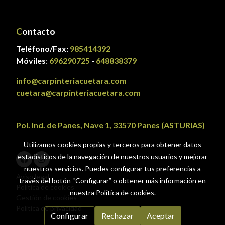
C
ontacto
Teléfono/Fax:
985414392
Móviles
:
696290725
-
648838379
info@carpinteriacuetara.com
cuetara@carpinteriacuetara.com
Pol. Ind. de Panes, Nave 1, 33570 Panes (ASTURIAS)
Utilizamos cookies propias y terceros para obtener datos
estadísticos de la navegación de nuestros usuarios y mejorar
nuestros servicios. Puedes configurar tus preferencias a
Aviso legal
través del botón “Configurar” o obtener más información en
Política de cookies
nuestra
Política de cookies
.
Gestión de cookies
Política de privacidad
Configurar
Rechazar
Aceptar